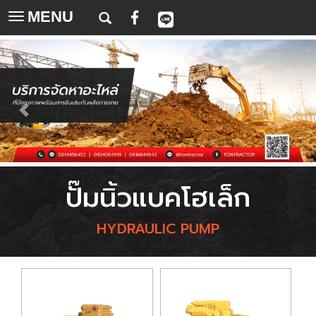
MENU
Toggle
navigation
ปั๊มนิ้วแบคโฮเล็ก
HYDRAULIC PUMP