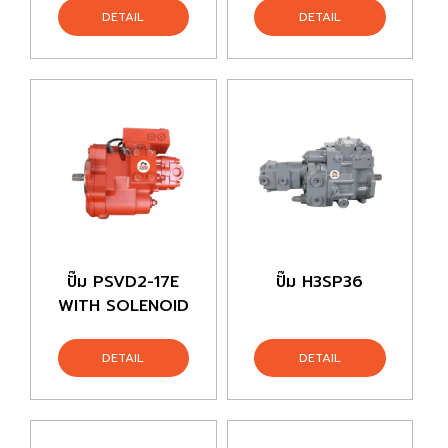
ปั๊ม PSVD2-17E
ปั๊ม H3SP36
WITH SOLENOID