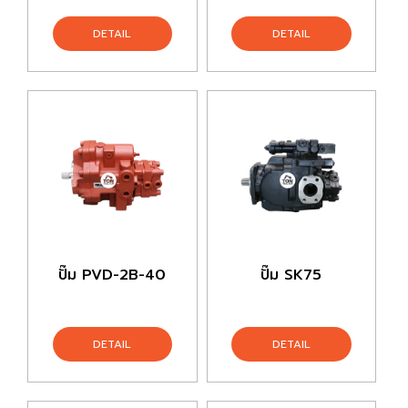
ปั๊ม PVD-2B-40
ปั๊ม SK75