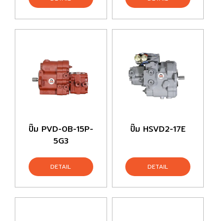
ปั๊ม PVD-0B-15P-
ปั๊ม HSVD2-17E
5G3