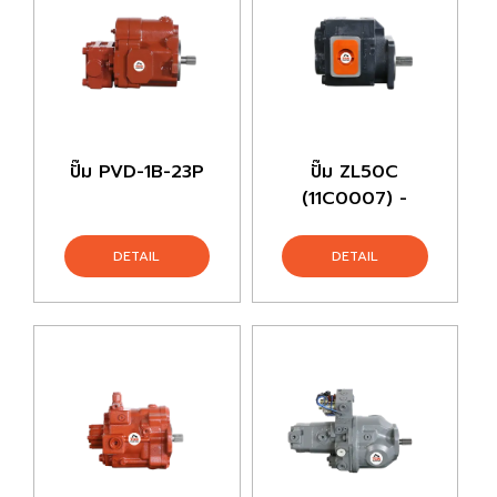
ปั๊ม PVD-1B-23P
ปั๊ม ZL50C
(11C0007) -
ORIGINAL